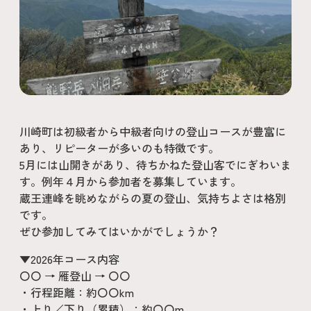
川崎町は初級者から中級者向けの登山コースが豊富に
あり、リピーターが多いのも特徴です。
5月には山開きがあり、待ちかねた登山客でにぎわいま
す。例年４月から参加者を募集しています。
蔵王連峰を眺めながらの夏の登山、気持ちよさは格別
です。
ぜひ参加してみてはいかがでしょうか？
▼2026年コース内容
〇〇 → 雁登山 → 〇〇
・行程距離：約〇〇km
・上り／下り（累積）：約〇〇m