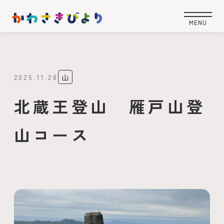
2025.11.28
山
北蔵王登山 雁戸山登
山コース