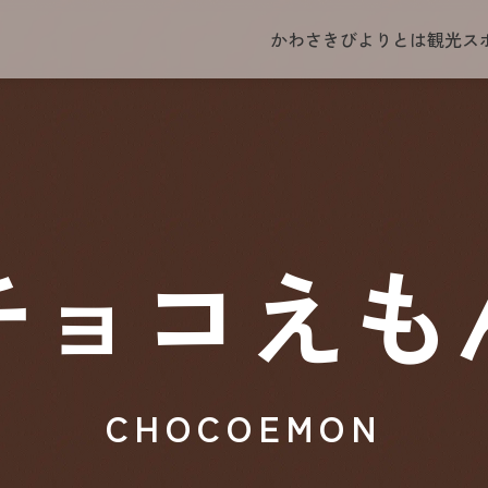
かわさきびよりとは
観光ス
チョコえも
CHOCOEMON