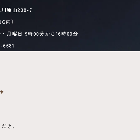
原山238-7
NG内）
月曜日 9時00分から16時00分
6681
、
ただき、
、